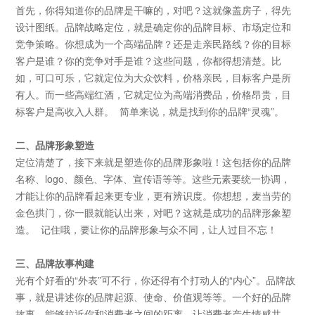
首先，你得知道你的品牌是干嘛的，对吧？这就像盖房子，得先
设计图纸。品牌战略定位，就是确定你的品牌目标、市场定位和
竞争策略。你想成为一个高端品牌？还是走亲民路线？你的目标
客户是谁？你的竞争对手是谁？这些问题，你都得想清楚。比
如，可口可乐，它就定位为大众饮料，价格亲民，目标客户是所
有人。而一些高端红酒，它就定位为高端消费品，价格昂贵，目
标客户是高收入人群。
简单来说，就是找到你的品牌
“灵魂”。
二、品牌形象塑造
定位清楚了，接下来就是塑造你的品牌形象啦！这包括你的品牌
名称、
logo、颜色、字体、宣传语等等。这些元素要统一协调，
才能让你的品牌看起来更专业，更有辨识度。你想想，麦当劳的
金色拱门，你一眼就能认出来，对吧？这就是成功的品牌形象塑
造。 记住哦，要让你的品牌形象与众不同，让人过目不忘！
三、品牌故事构建
光有个好看的
“外表”可不行，你还得有个打动人的“内心”。品牌故
事，就是讲述你的品牌起源、使命、价值观等等。一个好的品牌
故事，能够拉近你和消费者之间的距离，让消费者产生情感共