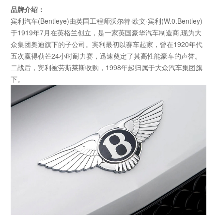
品牌介绍：
宾利汽车
(Bentleye)
由英国工程师沃尔特·欧文·宾利
(W.0.Bentley)
于
1919
年
7
月在英格兰创立，是一家英国豪华汽车制造商
,
现为大
众集团奥迪旗下的子公司。宾利最初以赛车起家，曾在
1920
年代
五次赢得勒芒
24
小时耐力赛，迅速奠定了其高性能豪车的声誉。
二战后，宾利被劳斯莱斯收购，
1998
年起归属于大众汽车集团旗
下。