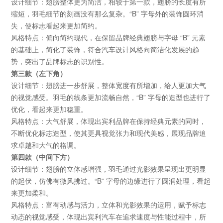
设计细节：翅膀整体更为简洁，相较于第一款，翅膀的长度有所
缩短，羽毛细节的刻画没有那么复杂。
“B”
字母外的装饰圆环消
失，使标志看起来更加简约。
风格特点：偏向简约现代，在保留品牌经典翅膀与字母
“B”
元素
的基础上，简化了装饰，符合汽车设计风格向简洁化发展的趋
势，突出了品牌标志的识别性。
第三款（左下角）
设计细节：翅膀进一步舒展，整体宽度有所增加，给人更加大气
的视觉感受。羽毛的线条更加流畅自然，
“B”
字母的造型也进行了
优化，看起来更加稳重。
风格特点：大气舒展，体现出宾利品牌在保持经典元素的同时，
不断优化标志造型，使其更具视觉张力和现代美感，展现品牌追
求卓越和大气的格调。
第四款（中间下方）
设计细节：翅膀的立体感增强，羽毛通过光影效果呈现出更明显
的起伏，仿佛有微风拂过。
“B”
字母的边缘进行了圆润处理，看起
来更加柔和。
风格特点：富有动感与活力，立体和光影效果的运用，赋予标志
动态的视觉感受，体现出宾利汽车在追求速度与性能过程中，所