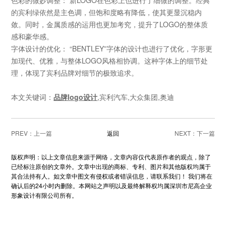
色彩的微妙调整：
新
LOGO
在色彩上也进行了细微的调整。经典
的宾利绿依然是主色调，但饱和度略有降低，使其更显沉稳内
敛。同时，金属质感的运用也更加考究，提升了
LOGO
的整体质
感和豪华感。
字体设计的优化：
“BENTLEY”
字体的设计也进行了优化，字形更
加现代、优雅，与整体
LOGO
风格相协调。这种字体上的细节处
理，体现了宾利品牌对细节的极致追求。
本文关键词：
品牌logo设计
,宾利汽车,
大众集团
,奥迪
PREV：
返回
NEXT：
版权声明：以上文章信息来源于网络，文章内容仅代表原作者的观点，除了
已经标注原创的文章外。文章中出现的商标、专利、图片和其他版权均属于
其合法持有人。如文章中图文有侵权或者错误信息，请联系我们！ 我们将在
确认后的24小时内删除。本网站之声明以及最终解释权均属深圳市尼高企业
形象设计有限公司所有。