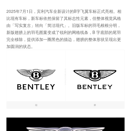
2025
年
7
月
1
日，宾利汽车全新设计的
B
字飞翼车标正式亮相。相
比现有车标，新车标依然保留了其标志性元素，但整体视觉风格
由「写实复古」转向「简洁现代」。旧版车标的羽毛根根分明，
新版翅膀上的羽毛图案变成了锐利的网格线条，
B
字底部的尾羽
完全移除，提供添加一圈黑色的描边，翅膀的整体形状呈现出更
加圆润的状态。