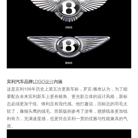
宾利汽车品牌
LOGO
设计
内涵
这是宾利
106
年历史上第五次更新车标，罗宾
:
佩奇认为，为了能
要配合未来宾利新车上更有棱角、更光影立体的设计风格，新标
志必须更加干练、锋利且有现代感。他打趣说，旧标志的羽毛太
软了，像猫头鹰的绒毛。而新版则参考了游隼，翅膀线条更加锐
利有力，充满速度感，也更符合宾利一贯的优雅与性能兼具的气
质。