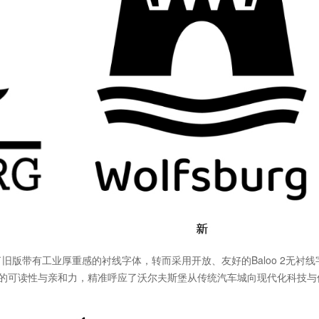
弃了旧版带有工业厚重感的衬线字体，转而采用开放、友好的Baloo 2无衬
的可读性与亲和力，精准呼应了沃尔夫斯堡从传统汽车城向现代化科技与