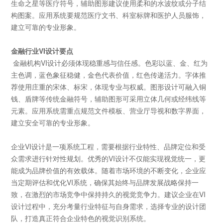
生命之星等医疗符号，辅助图形建议使用柔和的水波纹或分子结
构图案。应用系统要规范医疗文书、科室标牌和医护人员服饰，
建立可靠的专业形象。
金融行业
VI
设计要点
金融机构
VI
设计必须体现稳重感与信任感。色彩以蓝、金、红为
主色调，蓝色象征稳健，金色代表价值，红色传递活力。字体推
荐使用庄重的宋体、标宋，体现专业与权威。图形设计可融入铜
钱、盾牌等传统金融符号，辅助图形可采用立体几何或经纬线等
元素。应用系统需重点规范文件模板、营业厅导视和数字界面，
建立安全可靠的专业形象。
企业
VI
设计是一项系统工程，需要根据行业特性、品牌定位和受
众需求进行针对性规划。优秀的
VI
设计不仅能实现视觉统一，更
能成为品牌价值的有效载体。随着市场环境的不断变化，企业应
当定期评估和优化
VI
系统，确保其始终与品牌发展战略保持一
致，在激烈的市场竞争中保持持久的视觉竞争力。建议企业在
VI
设计过程中，充分考量行业特征与自身需求，选择专业的设计团
队，打造真正符合企业特色的视觉识别系统。