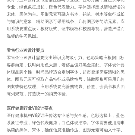
专业，绿色象征成长，橙色代表活力。字体选择应以清晰易读的
宋体、黑体为主。图形元素可融入书本、铅笔、树木等象征成长
与知识的意象，辅助图形可采用线条、几何图形等简洁元素。应
用系统要重点设计教材版式、证书模板和校园导视，营造严谨而
温馨的学习氛围。
零售行业
VI
设计要点
零售企业
VI
设计需要突出辨识度与吸引力。色彩策略应根据目标
客群而定，快时尚用色大胆，奢侈品偏好黑金搭配。字体设计要
体现品牌个性，时尚品牌适合定制字体，超市卖场需要清晰的黑
体。图形元素可提取产品特征或品牌符号，辅助图形可采用几何
图案或特色纹理。应用系统要完善购物袋、价签、会员卡和店面
陈列规范，打造统一的消费体验。
医疗健康行业
VI
设计要点
医疗健康机构
VI
设计
应传达专业感与安全感。色彩选择上，蓝色
系象征专业，绿色代表健康，白色体现洁净。字体需要使用清晰
易读的黑体、宋体，确保信息准确传达。图形元素可融入十字、