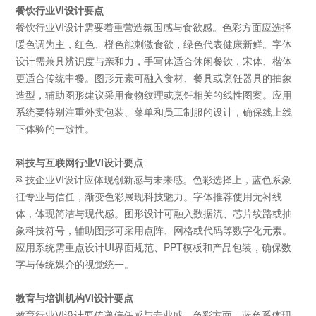
餐饮行业
VI
设计要点
餐饮行业
VI
设计需要着重营造氛围感与食欲感。色彩方面应选择
暖色调为主，红色、橙色能刺激食欲，绿色代表健康新鲜。字体
设计需兼具辨识度与亲和力，手写体适合休闲餐饮，宋体、楷体
更适合传统中餐。图形元素可融入食材、餐具或烹饪器具的抽象
造型，辅助图形建议采用食物纹理或烹饪相关的线性图案。应用
系统要特别注重外卖包装、菜单和员工制服的设计，确保线上线
下体验的一致性。
科技与互联网行业
VI
设计要点
科技企业
VI
设计应体现创新感与未来感。色彩选择上，蓝色系象
征专业与信任，渐变色彩展现科技魅力。字体推荐使用无衬线
体，体现简洁与现代感。图形设计可融入数据流、芯片纹路或抽
象科技符号，辅助图形可采用点阵、网格或代码等数字化元素。
应用系统需重点设计
UI
界面规范、
PPT
模板和产品包装，确保数
字与传统媒介的视觉统一
。
教育与培训机构
VI
设计要点
教育行业
VI
设计要传递信任感与专业感。色彩方面，蓝色系体现