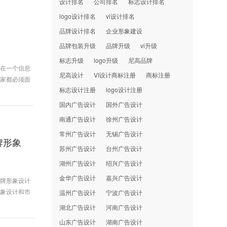
设计排名
公司排名
标志设计排名
logo设计排名
vi设计排名
品牌设计排名
企业形象建设
品牌包装升级
品牌升级
vi升级
标志升级
logo升级
尼高品牌
。在一个信息
尼高设计
VI设计商标注册
商标注册
业家都必须面
标志设计注册
logo设计注册
国内广告设计
国外广告设计
南通广告设计
徐州广告设计
常州广告设计
无锡广告设计
牌形象
苏州广告设计
台州广告设计
湖州广告设计
绍兴广告设计
金华广告设计
嘉兴广告设计
品牌形象设计
形象设计和市
温州广告设计
宁波广告设计
湖北广告设计
河南广告设计
山东广告设计
湖南广告设计