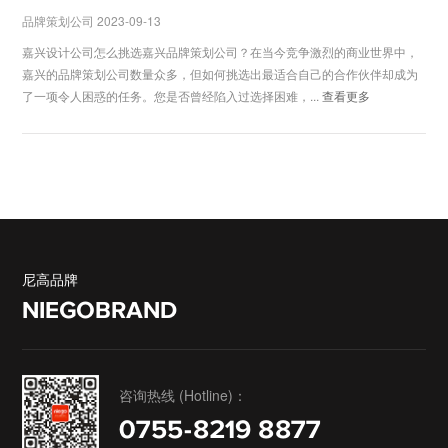
品牌策划公司 2023-09-13
嘉兴设计公司怎么挑选嘉兴品牌策划公司？在当今竞争激烈的商业世界中，
嘉兴的品牌策划公司数量众多，但如何挑选出最适合自己的合作伙伴却成为
了一项令人困惑的任务。您是否曾经陷入过选择困难，...
查看更多
尼高品牌
NIEGOBRAND
咨询热线 (Hotline)：
0755-8219 8877